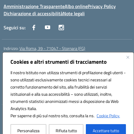
Amministrazione Trasparente
Albo online
Privacy Policy
Dichiarazione di accessibilità
Note legali
Seguici su:
Indirizzo:
Via Roma, 39 - 71047 - Stornara (FG)
Centralino:
0885-431123
Email:
fgic83700p@istruzione.it
Posta elettronica certificata (PEC):
Cookies e altri strumenti di tracciamento
FGIC83700P@pec.istruzione.it
Codice fiscale: 90015650717
Il nostro Istituto non utilizza strumenti di profilazione degli utenti -
Codice meccanografico:
FGIC83700P
sono utilizzati esclusivamente cookies tecnici necessari al
Codice Indice delle Pubbliche Amministrazioni (IPA): istsc_fgic83700p
corretto funzionamento del sito, alla fruibilità dei servizi
Codice unico di fatturazione (CUF): UFUOPR
istituzionali e alla sua accessibilità – sono utilizzati, inoltre,
strumenti statistici anonimizzati messi a disposizione da Web
Analytics Italia.
Hosting & Powered by 3D Solution S.r.l.
Per saperne di più sul nostro sito, consulta la ns.
Cookie Policy.
Concept & Design by Designers Italia
Personalizza
Rifiuta tutto
Accettare tutto