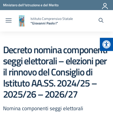
Vai ai contenuti
Vai al menu di navigazione
Vai al footer
Ministero dell'Istruzione e del Merito
Istituto Comprensivo Statale
"Giovanni Paolo I"
Apr
Decreto nomina componenti
seggi elettorali – elezioni per
il rinnovo del Consiglio di
Istituto AA.SS. 2024/25 –
2025/26 – 2026/27
Nomina componenti seggi elettorali