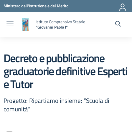
Vai ai contenuti
Vai al menu di navigazione
Vai al footer
Ministero dell'Istruzione e del Merito
Istituto Comprensivo Statale
"Giovanni Paolo I"
Decreto e pubblicazione
graduatorie definitive Esperti
e Tutor
Progetto: Ripartiamo insieme: “Scuola di
comunità”