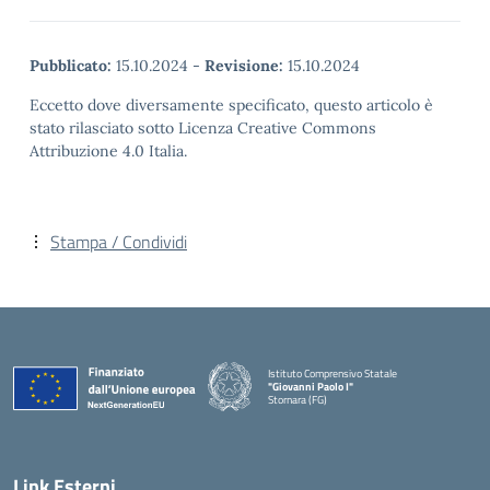
Pubblicato:
15.10.2024
-
Revisione:
15.10.2024
Eccetto dove diversamente specificato, questo articolo è
stato rilasciato sotto Licenza Creative Commons
Attribuzione 4.0 Italia.
Stampa / Condividi
Istituto Comprensivo Statale
"Giovanni Paolo I"
Stornara (FG)
— Visita la pagina iniziale della scuola
Link Esterni