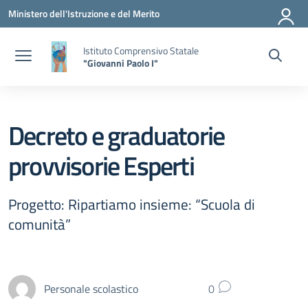
Vai ai contenuti
Vai al menu di navigazione
Vai al footer
Ministero dell'Istruzione e del Merito
Istituto Comprensivo Statale
"Giovanni Paolo I"
Decreto e graduatorie
provvisorie Esperti
Progetto: Ripartiamo insieme: “Scuola di
comunità”
Personale scolastico
0