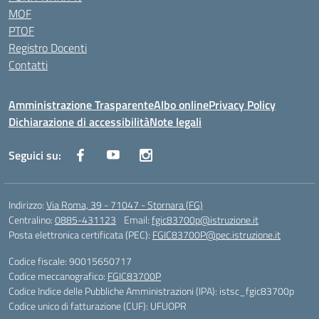
MOF
PTOF
Registro Docenti
Contatti
Amministrazione Trasparente
Albo online
Privacy Policy
Dichiarazione di accessibilità
Note legali
Seguici su:
Indirizzo:
Via Roma, 39 - 71047 - Stornara (FG)
Centralino:
0885-431123
Email:
fgic83700p@istruzione.it
Posta elettronica certificata (PEC):
FGIC83700P@pec.istruzione.it
Codice fiscale: 90015650717
Codice meccanografico:
FGIC83700P
Codice Indice delle Pubbliche Amministrazioni (IPA): istsc_fgic83700p
Codice unico di fatturazione (CUF): UFUOPR