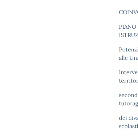
COINV
PIANO 
ISTRUZ
Potenzi
alle Un
Interve
territo
secondo
tutorag
dei div
scolast