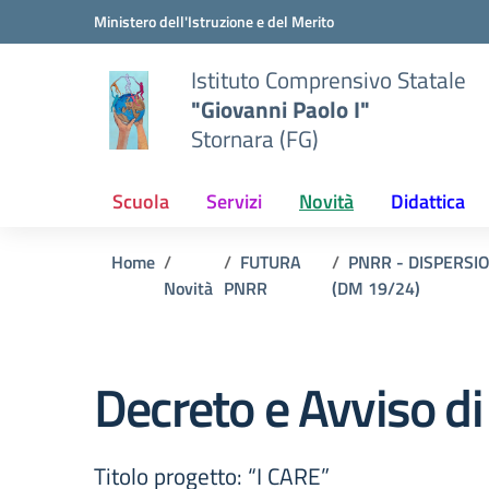
Vai ai contenuti
Vai al menu di navigazione
Vai al footer
Ministero dell'Istruzione e del Merito
Istituto Comprensivo Statale
"Giovanni Paolo I"
Stornara (FG)
Scuola
Servizi
Novità
Didattica
Home
FUTURA
PNRR - DISPERSI
Novità
PNRR
(DM 19/24)
Decreto e Avviso di
Titolo progetto: “I CARE”