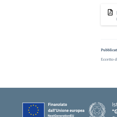
Pubblicat
Eccetto d
Is
"G