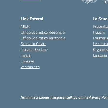
St
— 
Link Esterni
La Scuo
MIUR
Presenta
Ufficio Scolastico Regionale
I luoghi
Ufficio Scolastico Territoriale
I numeri 
Scuola in Chiaro
Le carte 
Iscrizioni On Line
Organizz
Invalsi
La storia
Comune
Vecchio sito
Amministrazione Trasparente
Albo online
Privacy Poli