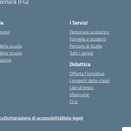
ornara (FG)
Visita la pagina iniziale della scuola
la
I Servizi
zione
Personale scolastico
Famiglie e studenti
della scuola
Percorsi di studio
della scuola
Tutti i servizi
azione
Didattica
Offerta Formativa
I progetti delle classi
Libri di testo
eTwinning
CLIL
cy
Dichiarazione di accessibilità
Note legali