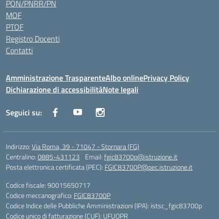
PON/PNRR/PN
MOF
PTOF
Registro Docenti
Contatti
Amministrazione Trasparente
Albo online
Privacy Policy
Dichiarazione di accessibilità
Note legali
Seguici su:
Indirizzo:
Via Roma, 39 - 71047 - Stornara (FG)
Centralino:
0885-431123
Email:
fgic83700p@istruzione.it
Posta elettronica certificata (PEC):
FGIC83700P@pec.istruzione.it
Codice fiscale: 90015650717
Codice meccanografico:
FGIC83700P
Codice Indice delle Pubbliche Amministrazioni (IPA): istsc_fgic83700p
Codice unico di fatturazione (CUF): UFUOPR