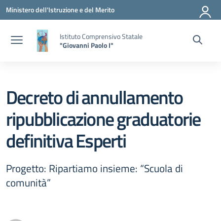
Vai ai contenuti
Vai al menu di navigazione
Vai al footer
Ministero dell'Istruzione e del Merito
Istituto Comprensivo Statale
"Giovanni Paolo I"
Decreto di annullamento
ripubblicazione graduatorie
definitiva Esperti
Progetto: Ripartiamo insieme: “Scuola di
comunità”