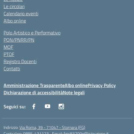
Le circolari
Calendario eventi
Albo online
Polo Artistico e Performativo
PON/PNRR/PN
MOF
PTOF
Registro Docenti
Contatti
Amministrazione Trasparente
Albo online
Privacy Policy
Dichiarazione di accessibilità
Note legali
Seguici su:
Indirizzo:
Via Roma, 39 - 71047 - Stornara (FG)
Centralino:
0885-431123
Email:
fgic83700p@istruzione.it