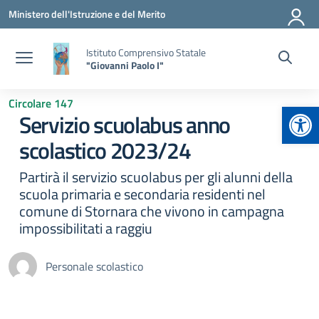
Vai ai contenuti
Vai al menu di navigazione
Vai al footer
Ministero dell'Istruzione e del Merito
Istituto Comprensivo Statale
"Giovanni Paolo I"
Circolare 147
Apr
Servizio scuolabus anno
scolastico 2023/24
Partirà il servizio scuolabus per gli alunni della
scuola primaria e secondaria residenti nel
comune di Stornara che vivono in campagna
impossibilitati a raggiu
Personale scolastico