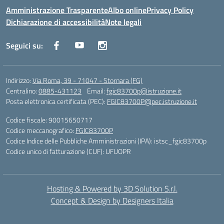
Amministrazione Trasparente
Albo online
Privacy Policy
Dichiarazione di accessibilità
Note legali
Seguici su:
Indirizzo:
Via Roma, 39 - 71047 - Stornara (FG)
Centralino:
0885-431123
Email:
fgic83700p@istruzione.it
Posta elettronica certificata (PEC):
FGIC83700P@pec.istruzione.it
Codice fiscale: 90015650717
Codice meccanografico:
FGIC83700P
Codice Indice delle Pubbliche Amministrazioni (IPA): istsc_fgic83700p
Codice unico di fatturazione (CUF): UFUOPR
Hosting & Powered by 3D Solution S.r.l.
Concept & Design by Designers Italia