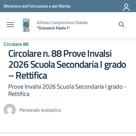
Vai ai contenuti
Vai al menu di navigazione
Vai al footer
Ministero dell'Istruzione e del Merito
Istituto Comprensivo Statale
"Giovanni Paolo I"
Circolare 88
Circolare n. 88 Prove Invalsi
2026 Scuola Secondaria I grado
– Rettifica
Prove Invalsi 2026 Scuola Secondaria I grado -
Rettifica
Personale scolastico