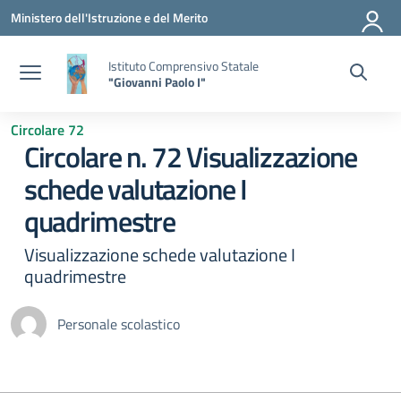
Vai ai contenuti
Vai al menu di navigazione
Vai al footer
Ministero dell'Istruzione e del Merito
Istituto Comprensivo Statale
"Giovanni Paolo I"
Circolare 72
Circolare n. 72 Visualizzazione
schede valutazione I
quadrimestre
Visualizzazione schede valutazione I
quadrimestre
Personale scolastico