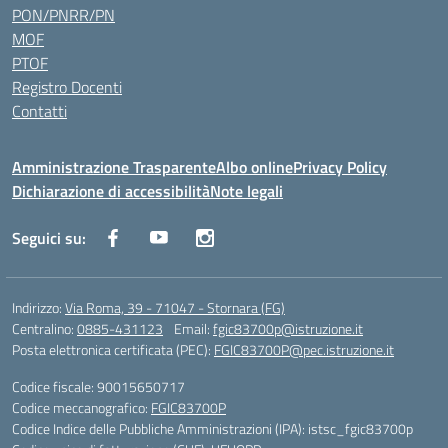
PON/PNRR/PN
MOF
PTOF
Registro Docenti
Contatti
Amministrazione Trasparente
Albo online
Privacy Policy
Dichiarazione di accessibilità
Note legali
Seguici su:
Indirizzo:
Via Roma, 39 - 71047 - Stornara (FG)
Centralino:
0885-431123
Email:
fgic83700p@istruzione.it
Posta elettronica certificata (PEC):
FGIC83700P@pec.istruzione.it
Codice fiscale: 90015650717
Codice meccanografico:
FGIC83700P
Codice Indice delle Pubbliche Amministrazioni (IPA): istsc_fgic83700p