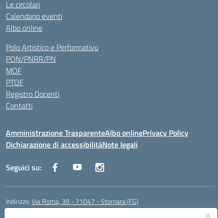
Le circolari
Calendario eventi
Albo online
Polo Artistico e Performativo
PON/PNRR/PN
MOF
PTOF
Registro Docenti
Contatti
Amministrazione Trasparente
Albo online
Privacy Policy
Dichiarazione di accessibilità
Note legali
Seguici su:
Indirizzo:
Via Roma, 39 - 71047 - Stornara (FG)
Centralino:
0885-431123
Email:
fgic83700p@istruzione.it