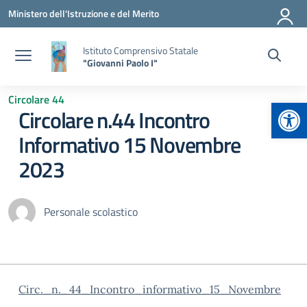
Vai ai contenuti
Vai al menu di navigazione
Vai al footer
Ministero dell'Istruzione e del Merito
Istituto Comprensivo Statale
"Giovanni Paolo I"
Circolare 44
Apr
Circolare n.44 Incontro
Informativo 15 Novembre
2023
Personale scolastico
Circ._n._44_Incontro_informativo_15_Novembre