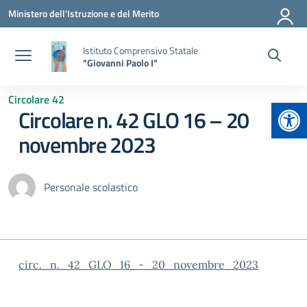
Vai ai contenuti
Vai al menu di navigazione
Vai al footer
Ministero dell'Istruzione e del Merito
Istituto Comprensivo Statale
"Giovanni Paolo I"
Circolare 42
Apr
Circolare n. 42 GLO 16 – 20
novembre 2023
Personale scolastico
circ._n._42_GLO_16_-_20_novembre_2023