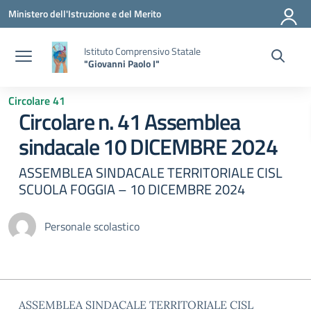
Vai ai contenuti
Vai al menu di navigazione
Vai al footer
Ministero dell'Istruzione e del Merito
Istituto Comprensivo Statale
"Giovanni Paolo I"
Circolare 41
Circolare n. 41 Assemblea
sindacale 10 DICEMBRE 2024
ASSEMBLEA SINDACALE TERRITORIALE CISL
SCUOLA FOGGIA – 10 DICEMBRE 2024
Personale scolastico
ASSEMBLEA SINDACALE TERRITORIALE CISL