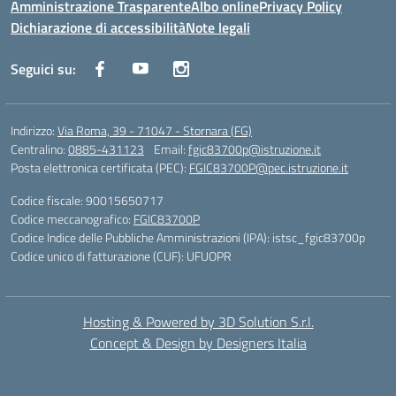
Amministrazione Trasparente
Albo online
Privacy Policy
Dichiarazione di accessibilità
Note legali
Seguici su:
Indirizzo:
Via Roma, 39 - 71047 - Stornara (FG)
Centralino:
0885-431123
Email:
fgic83700p@istruzione.it
Posta elettronica certificata (PEC):
FGIC83700P@pec.istruzione.it
Codice fiscale: 90015650717
Codice meccanografico:
FGIC83700P
Codice Indice delle Pubbliche Amministrazioni (IPA): istsc_fgic83700p
Codice unico di fatturazione (CUF): UFUOPR
Hosting & Powered by 3D Solution S.r.l.
Concept & Design by Designers Italia