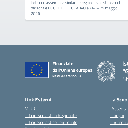
Indizione assemblea sindacale regionale a distanza del
personale DOCENTE, EDUCATIVO e ATA – 29 maggio
2026
Is
"G
St
— 
Link Esterni
La Scuo
MIUR
Presenta
Ufficio Scolastico Regionale
I luoghi
Ufficio Scolastico Territoriale
I numeri 