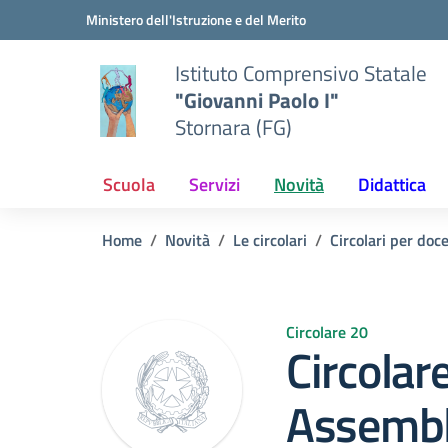
Vai ai contenuti
Vai al menu di navigazione
Vai al footer
Ministero dell'Istruzione e del Merito
Istituto Comprensivo Statale
"Giovanni Paolo I"
Stornara (FG)
Scuola
Servizi
Novità
Didattica
Home
Novità
Le circolari
Circolari per doc
Circolare 20
Circolar
Assembl