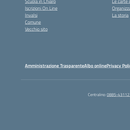
Scuola in Chiaro
Le carte 
Iscrizioni On Line
Organizz
Invalsi
La storia
Comune
Vecchio sito
Amministrazione Trasparente
Albo online
Privacy Poli
Centralino:
0885-43112