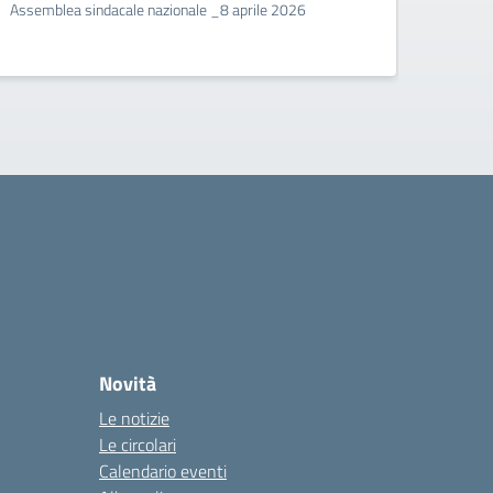
Assemblea sindacale nazionale _8 aprile 2026
Assem
Novità
Le notizie
Le circolari
Calendario eventi