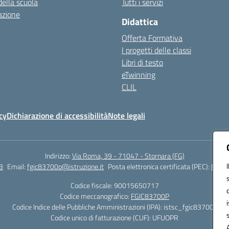
della scuola
Tutti i servizi
azione
Didattica
Offerta Formativa
I progetti delle classi
Libri di testo
eTwinning
CLIL
cy
Dichiarazione di accessibilità
Note legali
Indirizzo:
Via Roma, 39 - 71047 - Stornara (FG)
3
Email:
fgic83700p@istruzione.it
Posta elettronica certificata (PEC):
FGIC8
Codice fiscale: 90015650717
Codice meccanografico:
FGIC83700P
Codice Indice delle Pubbliche Amministrazioni (IPA): istsc_fgic83700p
Codice unico di fatturazione (CUF): UFUOPR