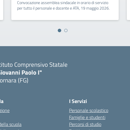
Convocazione assemblea sindacale in orario di servizio
per tutto il personale e docente e ATA, 19 maggio 2026.
tituto Comprensivo Statale
iovanni Paolo I"
ornara (FG)
Visita la pagina iniziale della scuola
la
I Servizi
zione
Personale scolastico
Famiglie e studenti
della scuola
Percorsi di studio