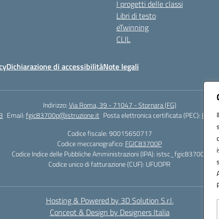
I progetti delle classi
Libri di testo
eTwinning
CLIL
cy
Dichiarazione di accessibilità
Note legali
Indirizzo:
Via Roma, 39 - 71047 - Stornara (FG)
3
Email:
fgic83700p@istruzione.it
Posta elettronica certificata (PEC):
FGIC8
Codice fiscale: 90015650717
Codice meccanografico:
FGIC83700P
Codice Indice delle Pubbliche Amministrazioni (IPA): istsc_fgic83700p
Codice unico di fatturazione (CUF): UFUOPR
Hosting & Powered by 3D Solution S.r.l.
Concept & Design by Designers Italia