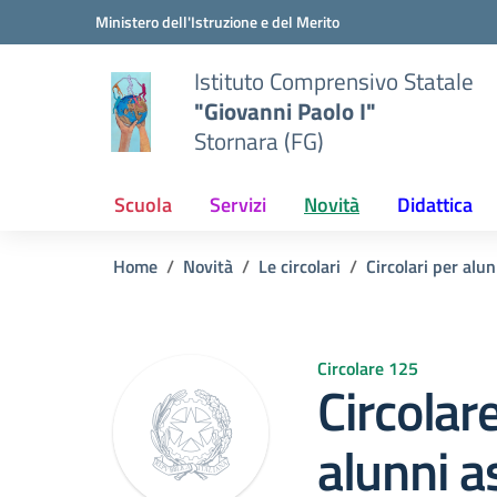
Vai ai contenuti
Vai al menu di navigazione
Vai al footer
Ministero dell'Istruzione e del Merito
Istituto Comprensivo Statale
"Giovanni Paolo I"
Stornara (FG)
Scuola
Servizi
Novità
Didattica
Home
Novità
Le circolari
Circolari per alun
Circolare 125
Circolar
alunni 