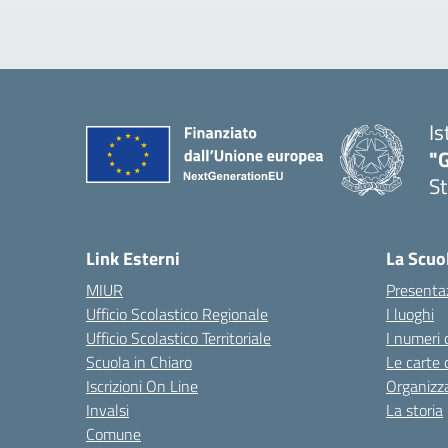
Is
"G
St
— 
Link Esterni
La Scuo
MIUR
Presenta
Ufficio Scolastico Regionale
I luoghi
Ufficio Scolastico Territoriale
I numeri 
Scuola in Chiaro
Le carte 
Iscrizioni On Line
Organizz
Invalsi
La storia
Comune