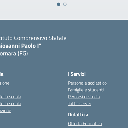
tituto Comprensivo Statale
iovanni Paolo I"
ornara (FG)
Visita la pagina iniziale della scuola
la
I Servizi
zione
Personale scolastico
Famiglie e studenti
della scuola
Percorsi di studio
della scuola
Tutti i servizi
azione
Didattica
Offerta Formativa