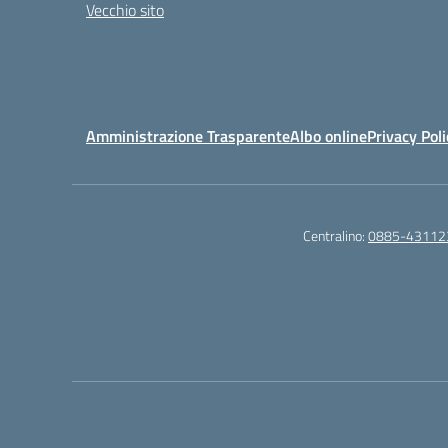
Vecchio sito
Amministrazione Trasparente
Albo online
Privacy Poli
Centralino:
0885-43112