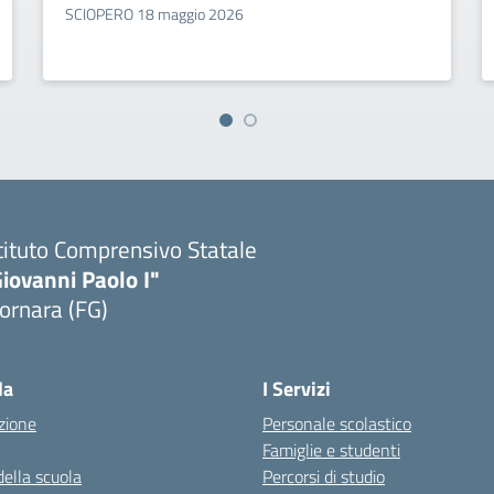
SCIOPERO 18 maggio 2026
tituto Comprensivo Statale
iovanni Paolo I"
ornara (FG)
Visita la pagina iniziale della scuola
la
I Servizi
zione
Personale scolastico
Famiglie e studenti
della scuola
Percorsi di studio