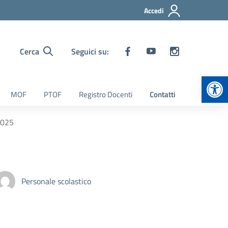
Accedi
Cerca
Seguici su:
Apr
MOF
PTOF
Registro Docenti
Contatti
2025
Personale scolastico