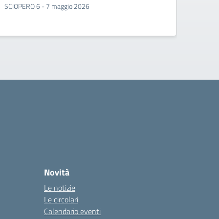
SCIOPERO 6 - 7 maggio 2026
SCIOPE
Novità
Le notizie
Le circolari
Calendario eventi