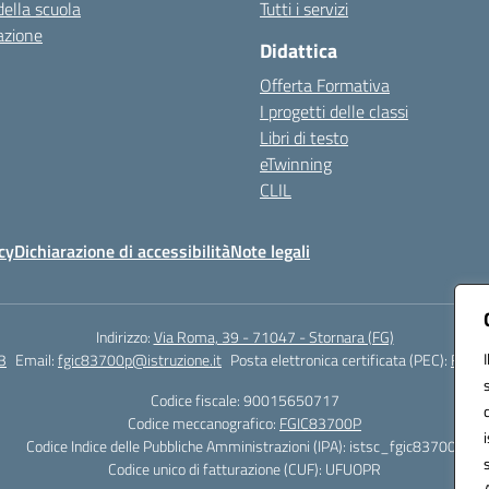
della scuola
Tutti i servizi
azione
Didattica
Offerta Formativa
I progetti delle classi
Libri di testo
eTwinning
CLIL
cy
Dichiarazione di accessibilità
Note legali
Indirizzo:
Via Roma, 39 - 71047 - Stornara (FG)
3
Email:
fgic83700p@istruzione.it
Posta elettronica certificata (PEC):
FGIC8
Codice fiscale: 90015650717
Codice meccanografico:
FGIC83700P
Codice Indice delle Pubbliche Amministrazioni (IPA): istsc_fgic83700p
Codice unico di fatturazione (CUF): UFUOPR