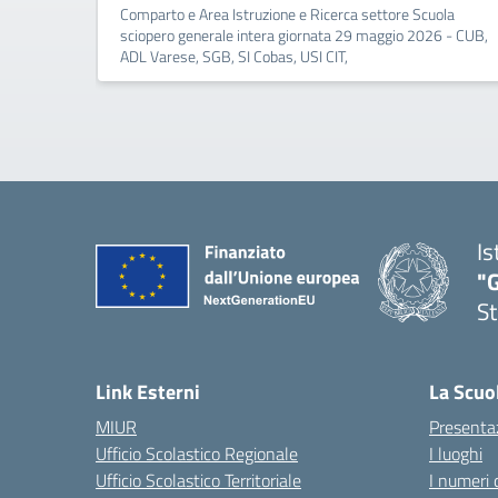
Comparto e Area Istruzione e Ricerca settore Scuola
sciopero generale intera giornata 29 maggio 2026 - CUB,
ADL Varese, SGB, SI Cobas, USI CIT,
Is
"G
St
— 
Link Esterni
La Scuo
MIUR
Presenta
Ufficio Scolastico Regionale
I luoghi
Ufficio Scolastico Territoriale
I numeri 