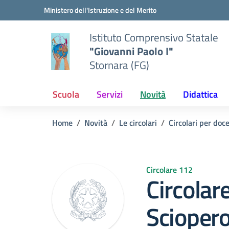
Vai ai contenuti
Vai al menu di navigazione
Vai al footer
Ministero dell'Istruzione e del Merito
Istituto Comprensivo Statale
"Giovanni Paolo I"
Stornara (FG)
Scuola
Servizi
Novità
Didattica
Home
Novità
Le circolari
Circolari per doc
Circolare 112
Circolar
Sciopero