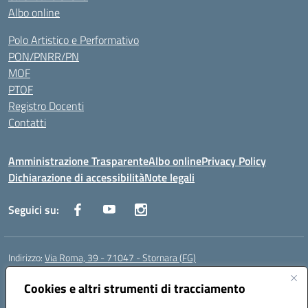
Albo online
Polo Artistico e Performativo
PON/PNRR/PN
MOF
PTOF
Registro Docenti
Contatti
Amministrazione Trasparente
Albo online
Privacy Policy
Dichiarazione di accessibilità
Note legali
Seguici su:
Indirizzo:
Via Roma, 39 - 71047 - Stornara (FG)
Centralino:
0885-431123
Email:
fgic83700p@istruzione.it
Posta elettronica certificata (PEC):
Cookies e altri strumenti di tracciamento
FGIC83700P@pec.istruzione.it