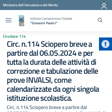
Vai ai contenuti
Vai al menu di navigazione
Vai al footer
Ministero dell'Istruzione e del Merito
Istituto Comprensivo Statale
"Giovanni Paolo I"
Circolare 114
Apr
Circ. n.114 Sciopero breve a
partire dal 06.05.2024 e per
tutta la durata delle attività di
correzione e tabulazione delle
prove INVALSI, come
calendarizzate da ogni singola
istituzione scolastica.
Circ. n.114 Sciopero breve a partire dal