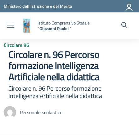
Vai ai contenuti
Vai al menu di navigazione
Vai al footer
Ministero dell'Istruzione e del Merito
Istituto Comprensivo Statale
"Giovanni Paolo I"
Circolare 96
Circolare n. 96 Percorso
formazione Intelligenza
Artificiale nella didattica
Circolare n. 96 Percorso formazione
Intelligenza Artificiale nella didattica
Personale scolastico