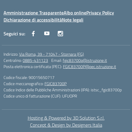
Amministrazione Trasparente
Albo online
Privacy Policy
Dichiarazione di accessibilità
Note legali
Seguici su:
Indirizzo:
Via Roma, 39 - 71047 - Stornara (FG)
Centralino:
0885-431123
Email:
fgic83700p@istruzione.it
Posta elettronica certificata (PEC):
FGIC83700P@pec.istruzione.it
Codice fiscale: 90015650717
Codice meccanografico:
FGIC83700P
Codice Indice delle Pubbliche Amministrazioni (IPA): istsc_fgic83700p
Codice unico di fatturazione (CUF): UFUOPR
Hosting & Powered by 3D Solution S.r.l.
Concept & Design by Designers Italia