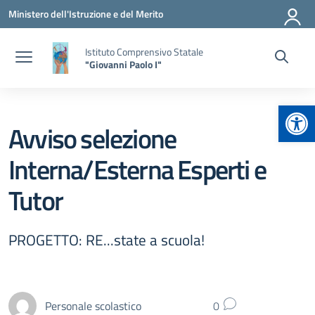
Vai ai contenuti
Vai al menu di navigazione
Vai al footer
Ministero dell'Istruzione e del Merito
Istituto Comprensivo Statale
"Giovanni Paolo I"
Apr
Avviso selezione
Interna/Esterna Esperti e
Tutor
PROGETTO: RE...state a scuola!
Personale scolastico
0