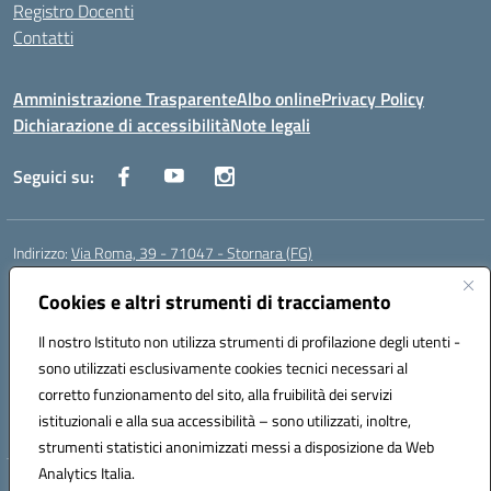
Registro Docenti
Contatti
Amministrazione Trasparente
Albo online
Privacy Policy
Dichiarazione di accessibilità
Note legali
Seguici su:
Indirizzo:
Via Roma, 39 - 71047 - Stornara (FG)
Centralino:
0885-431123
Email:
fgic83700p@istruzione.it
Posta elettronica certificata (PEC):
Cookies e altri strumenti di tracciamento
FGIC83700P@pec.istruzione.it
Codice fiscale: 90015650717
Il nostro Istituto non utilizza strumenti di profilazione degli utenti -
Codice meccanografico:
FGIC83700P
sono utilizzati esclusivamente cookies tecnici necessari al
Codice Indice delle Pubbliche Amministrazioni (IPA): istsc_fgic83700p
corretto funzionamento del sito, alla fruibilità dei servizi
Codice unico di fatturazione (CUF): UFUOPR
istituzionali e alla sua accessibilità – sono utilizzati, inoltre,
strumenti statistici anonimizzati messi a disposizione da Web
Analytics Italia.
Hosting & Powered by 3D Solution S.r.l.