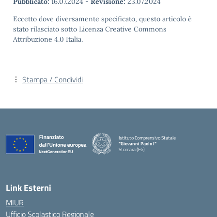
Pubblicato:
16.07.2024
-
Revisione:
23.07.2024
Eccetto dove diversamente specificato, questo articolo è
stato rilasciato sotto Licenza Creative Commons
Attribuzione 4.0 Italia.
Stampa / Condividi
Istituto Comprensivo Statale
"Giovanni Paolo I"
Stornara (FG)
— Visita la pagina iniziale della scuola
Link Esterni
MIUR
Ufficio Scolastico Regionale