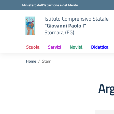
Vai ai contenuti
Vai al menu di navigazione
Vai al footer
Ministero dell'Istruzione e del Merito
Istituto Comprensivo Statale
"Giovanni Paolo I"
Stornara (FG)
Scuola
Servizi
Novità
Didattica
Home
Stem
Ar