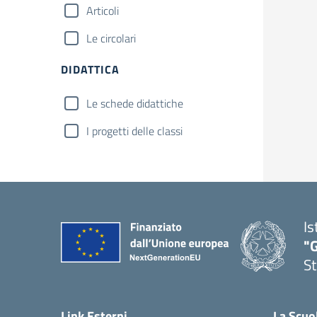
Articoli
Le circolari
DIDATTICA
Le schede didattiche
I progetti delle classi
Is
"G
St
— 
Link Esterni
La Scuo