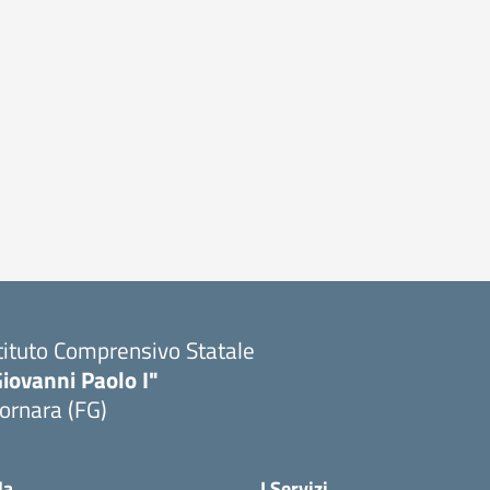
tituto Comprensivo Statale
iovanni Paolo I"
ornara (FG)
Visita la pagina iniziale della scuola
la
I Servizi