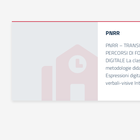
PNRR
PNRR – TRANSI
PERCORSI DI F
DIGITALE La class
metodologie dida
Espressioni digi
verbali-visive Int