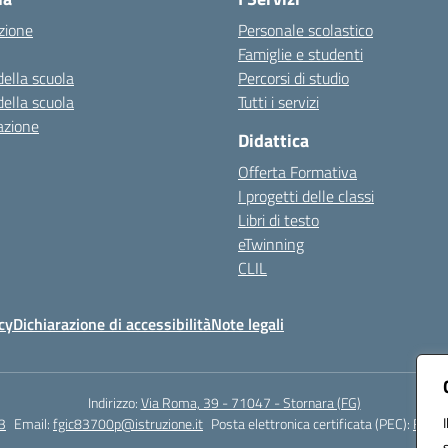
zione
Personale scolastico
Famiglie e studenti
della scuola
Percorsi di studio
della scuola
Tutti i servizi
azione
Didattica
Offerta Formativa
I progetti delle classi
Libri di testo
eTwinning
CLIL
cy
Dichiarazione di accessibilità
Note legali
Indirizzo:
Via Roma, 39 - 71047 - Stornara (FG)
3
Email:
fgic83700p@istruzione.it
Posta elettronica certificata (PEC):
FGIC8