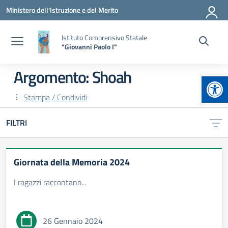
Vai ai contenuti
Vai al menu di navigazione
Vai al footer
Ministero dell'Istruzione e del Merito
Istituto Comprensivo Statale
"Giovanni Paolo I"
Argomento: Shoah
Apr
Stampa / Condividi
FILTRI
Giornata della Memoria 2024
I ragazzi raccontano...
26 Gennaio 2024