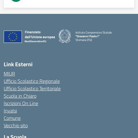
Istituto Comprensivo Statale
"Giovanni Paolo I"
Stornara (FG)
— Visita la pagina iniziale della scuola
Link Esterni
MIUR
Ufficio Scolastico Regionale
Ufficio Scolastico Territoriale
Scuola in Chiaro
Iscrizioni On Line
Invalsi
Comune
Vecchio sito
La Scuola