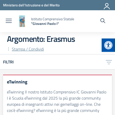
Vai ai contenuti
Vai al menu di navigazione
Vai al footer
Ministero dell'Istruzione e del Merito
Istituto Comprensivo Statale
"Giovanni Paolo I"
Argomento: Erasmus
Apr
Stampa / Condividi
FILTRI
eTwinning
eTwinning Il nostro Istituto Comprensivo IC Giovanni Paolo
I è Scuola eTwinning dal 2025 la più grande community
europea di insegnanti attivi nei gemellaggi on-line. Che
cos’è eTwinning? eTwinning è la più grande community