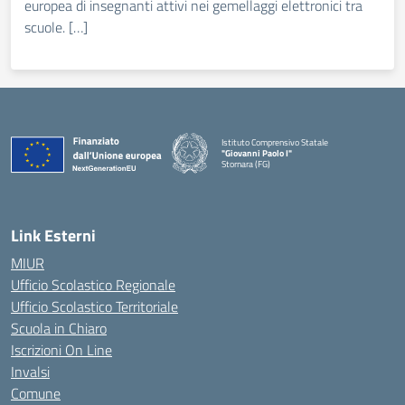
europea di insegnanti attivi nei gemellaggi elettronici tra
scuole. […]
Istituto Comprensivo Statale
"Giovanni Paolo I"
Stornara (FG)
— Visita la pagina iniziale della scuola
Link Esterni
MIUR
Ufficio Scolastico Regionale
Ufficio Scolastico Territoriale
Scuola in Chiaro
Iscrizioni On Line
Invalsi
Comune