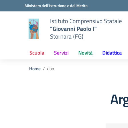
Vai ai contenuti
Vai al menu di navigazione
Vai al footer
Ministero dell'Istruzione e del Merito
Istituto Comprensivo Statale
"Giovanni Paolo I"
Stornara (FG)
Scuola
Servizi
Novità
Didattica
Home
dpo
Ar