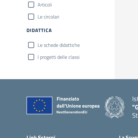
Articoli
Le circolari
DIDATTICA
Le schede didattiche
I progetti delle classi
Is
"G
St
— 
Link Esterni
La Scuo