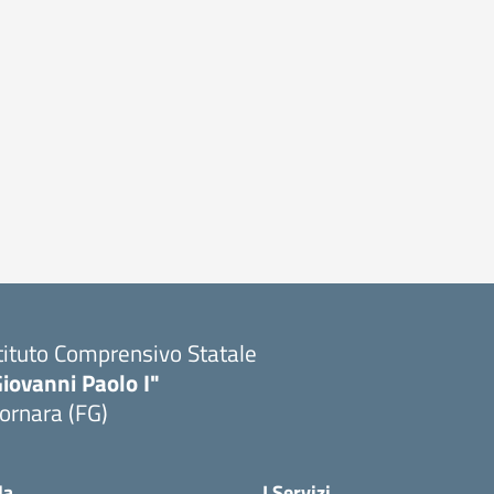
tituto Comprensivo Statale
iovanni Paolo I"
ornara (FG)
Visita la pagina iniziale della scuola
la
I Servizi