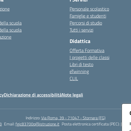
zione
Personale scolastico
Famiglie e studenti
della scuola
Percorsi di studio
della scuola
Tutti i servizi
azione
Didattica
Offerta Formativa
I progetti delle classi
Libri di testo
eTwinning
CLIL
cy
Dichiarazione di accessibilità
Note legali
Indirizzo:
Via Roma, 39 - 71047 - Stornara (FG)
3
Email:
fgic83700p@istruzione.it
Posta elettronica certificata (PEC):
FGIC8