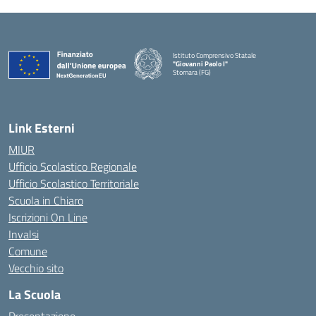
Istituto Comprensivo Statale
"Giovanni Paolo I"
Stornara (FG)
— Visita la pagina iniziale della scuola
Link Esterni
MIUR
Ufficio Scolastico Regionale
Ufficio Scolastico Territoriale
Scuola in Chiaro
Iscrizioni On Line
Invalsi
Comune
Vecchio sito
La Scuola