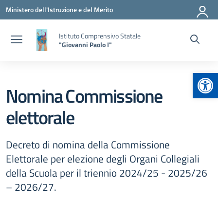
Vai ai contenuti
Vai al menu di navigazione
Vai al footer
Ministero dell'Istruzione e del Merito
Istituto Comprensivo Statale
"Giovanni Paolo I"
Apr
Nomina Commissione
elettorale
Decreto di nomina della Commissione
Elettorale per elezione degli Organi Collegiali
della Scuola per il triennio 2024/25 - 2025/26
– 2026/27.